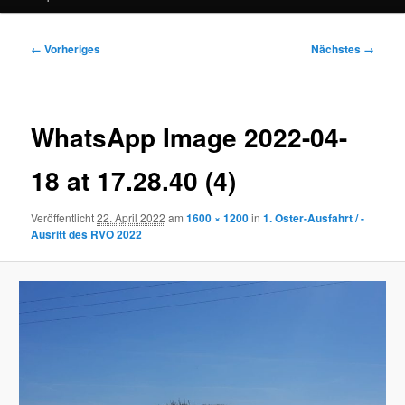
Bilder-
← Vorheriges
Nächstes →
Navigation
WhatsApp Image 2022-04-
18 at 17.28.40 (4)
Veröffentlicht
22. April 2022
am
1600 × 1200
in
1. Oster-Ausfahrt / -
Ausritt des RVO 2022