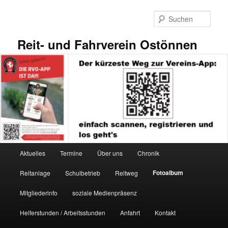
Zum
primären
Such
Inhalt
springen
Reit- und Fahrverein Ostönnen
Hauptmenü
Aktuelles
Termine
Über uns
Chronik
Fotoalbum
Reitanlage
Schulbetrieb
Reitweg
Mitgliederinfo
soziale Medienpräsenz
Helferstunden / Arbeitsstunden
Anfahrt
Kontakt