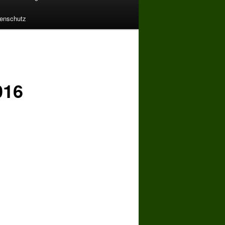
enschutz
016