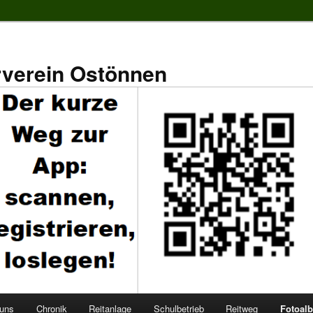
rverein Ostönnen
 uns
Chronik
Reitanlage
Schulbetrieb
Reitweg
Fotoal