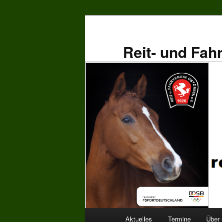
Zum
primären
Inhalt
Reit- und Fah
springen
Hauptmenü
Aktuelles
Termine
Über