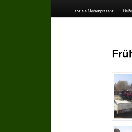
soziale Medienpräsenz
Helfe
Frü