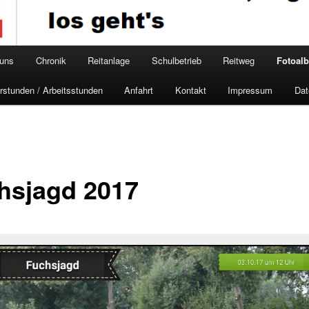
 uns
Chronik
Reitanlage
Schulbetrieb
Reitweg
Fotoal
rstunden / Arbeitsstunden
Anfahrt
Kontakt
Impressum
Dat
hsjagd 2017