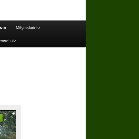
bum
Mitgliederinfo
enschutz