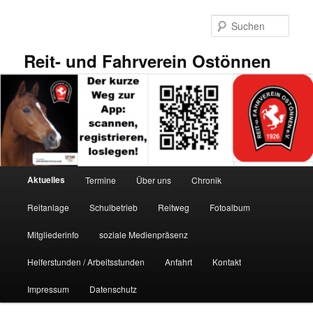
Zum
Zum
primären
sekundären
Such
Inhalt
Inhalt
springen
springen
Reit- und Fahrverein Ostönnen
Hauptmenü
Aktuelles
Termine
Über uns
Chronik
Reitanlage
Schulbetrieb
Reitweg
Fotoalbum
Mitgliederinfo
soziale Medienpräsenz
Helferstunden / Arbeitsstunden
Anfahrt
Kontakt
Impressum
Datenschutz