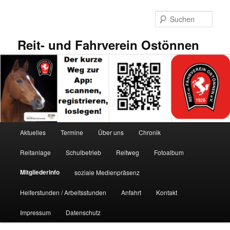
Zum
primären
Such
Inhalt
springen
Reit- und Fahrverein Ostönnen
Hauptmenü
Aktuelles
Termine
Über uns
Chronik
Reitanlage
Schulbetrieb
Reitweg
Fotoalbum
Mitgliederinfo
soziale Medienpräsenz
Helferstunden / Arbeitsstunden
Anfahrt
Kontakt
Impressum
Datenschutz