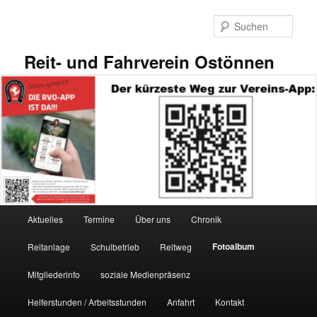
Zum
primären
Such
Inhalt
springen
Reit- und Fahrverein Ostönnen
Hauptmenü
Aktuelles
Termine
Über uns
Chronik
Fotoalbum
Reitanlage
Schulbetrieb
Reitweg
Mitgliederinfo
soziale Medienpräsenz
Helferstunden / Arbeitsstunden
Anfahrt
Kontakt