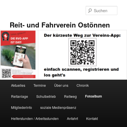
Zum
primären
Such
Inhalt
springen
Reit- und Fahrverein Ostönnen
Hauptmenü
Aktuelles
Termine
Über uns
Chronik
Fotoalbum
Reitanlage
Schulbetrieb
Reitweg
Mitgliederinfo
soziale Medienpräsenz
Helferstunden / Arbeitsstunden
Anfahrt
Kontakt