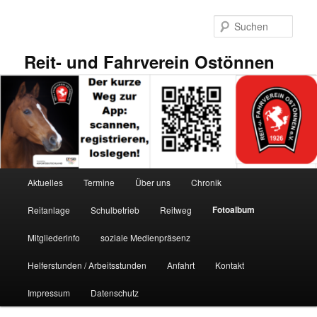
Zum
primären
Such
Inhalt
springen
Reit- und Fahrverein Ostönnen
Hauptmenü
Aktuelles
Termine
Über uns
Chronik
Fotoalbum
Reitanlage
Schulbetrieb
Reitweg
Mitgliederinfo
soziale Medienpräsenz
Helferstunden / Arbeitsstunden
Anfahrt
Kontakt
Impressum
Datenschutz