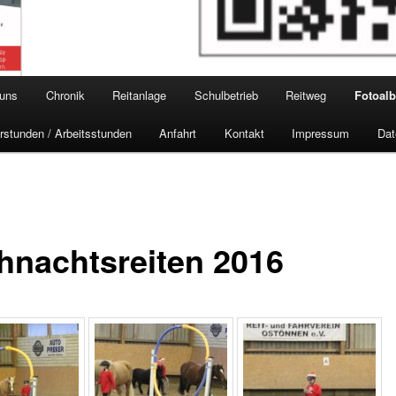
 uns
Chronik
Reitanlage
Schulbetrieb
Reitweg
Fotoal
rstunden / Arbeitsstunden
Anfahrt
Kontakt
Impressum
Dat
hnachtsreiten 2016