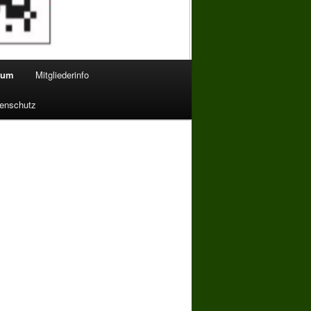
bum
Mitgliederinfo
enschutz