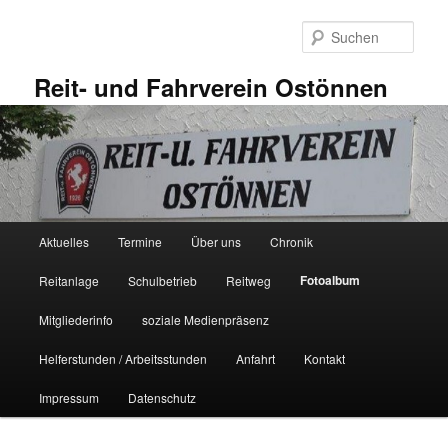
Zum
primären
Such
Inhalt
springen
Reit- und Fahrverein Ostönnen
Hauptmenü
Aktuelles
Termine
Über uns
Chronik
Fotoalbum
Reitanlage
Schulbetrieb
Reitweg
Mitgliederinfo
soziale Medienpräsenz
Helferstunden / Arbeitsstunden
Anfahrt
Kontakt
Impressum
Datenschutz