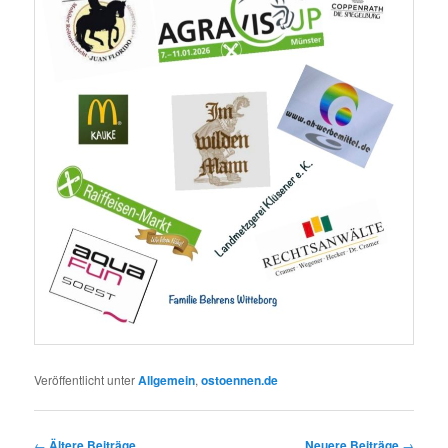
Veröffentlicht unter
Allgemein
,
ostoennen.de
Beitragsnavigation
←
Ältere Beiträge
Neuere Beiträge
→