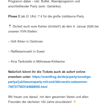
Programm dabei – inkl. Buffet, Abendprogramm und
anschließender Party (exkl. Getränke).
Phase 2
(ab 21 Uhr): 7 € für die große Jubiläums-Party
Sichert euch eure Karten (limitiert!) ab dem 9. Januar 2026 bei
unseren VVK-Stellen:
– Grill Athen in Ostönnen
– Raiffeisenmarkt in Soest
– Avia Tankstelle in Möhnesee-Körbecke
Natürlich könnt ihr die Tickets auch ab sofort online
erwerben unter:
https://eventfrog.de/de/p/party/sonstige-
partys/jubilaeumsparty-reit-und-fahrverein-ostoennen-
7407377603164668055.html
Wir freuen uns darauf, mit dem gesamten Verein und allen
Freunden die nächsten 100 Jahre einzuläuten!