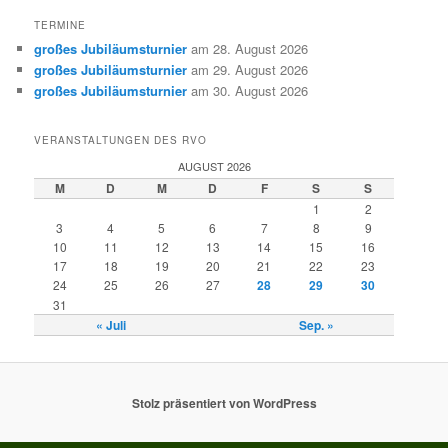
TERMINE
großes Jubiläumsturnier
am 28. August 2026
großes Jubiläumsturnier
am 29. August 2026
großes Jubiläumsturnier
am 30. August 2026
VERANSTALTUNGEN DES RVO
AUGUST 2026
M
D
M
D
F
S
S
1
2
3
4
5
6
7
8
9
10
11
12
13
14
15
16
17
18
19
20
21
22
23
24
25
26
27
28
29
30
31
« Juli
Sep. »
Stolz präsentiert von WordPress