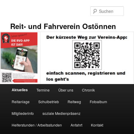
Zum
Zum
primären
sekundären
Such
Inhalt
Inhalt
springen
springen
Reit- und Fahrverein Ostönnen
Hauptmenü
Aktuelles
Termine
Über uns
Chronik
Reitanlage
Schulbetrieb
Reitweg
Fotoalbum
Mitgliederinfo
soziale Medienpräsenz
Helferstunden / Arbeitsstunden
Anfahrt
Kontakt