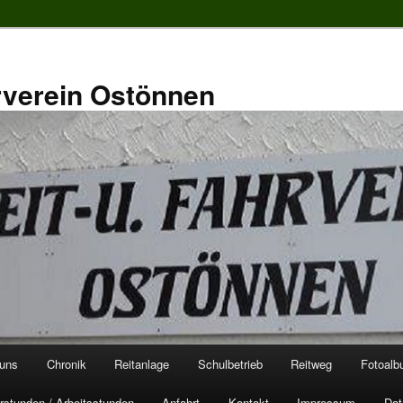
rverein Ostönnen
 uns
Chronik
Reitanlage
Schulbetrieb
Reitweg
Fotoal
rstunden / Arbeitsstunden
Anfahrt
Kontakt
Impressum
Dat