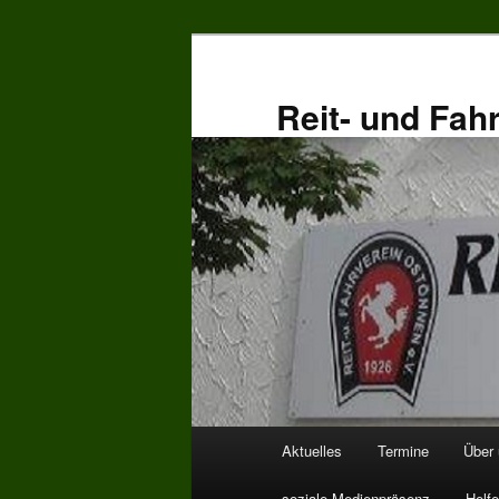
Zum
primären
Inhalt
Reit- und Fah
springen
Hauptmenü
Aktuelles
Termine
Über
soziale Medienpräsenz
Helfe