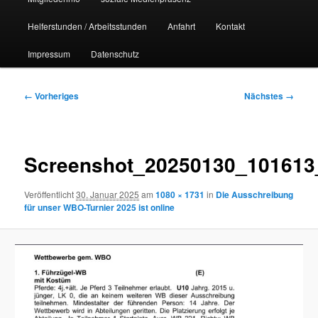
Helferstunden / Arbeitsstunden
Anfahrt
Kontakt
Impressum
Datenschutz
Bilder-
← Vorheriges
Nächstes →
Navigation
Screenshot_20250130_101613_
Veröffentlicht
30. Januar 2025
am
1080 × 1731
in
Die Ausschreibung
für unser WBO-Turnier 2025 ist online