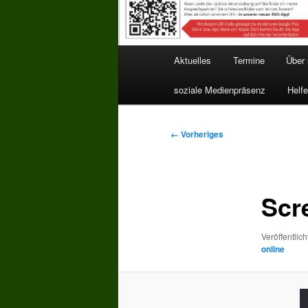
Hauptmenü
Aktuelles
Termine
Über
soziale Medienpräsenz
Helfe
Bilder-
← Vorheriges
Navigation
Scr
Veröffentlich
online