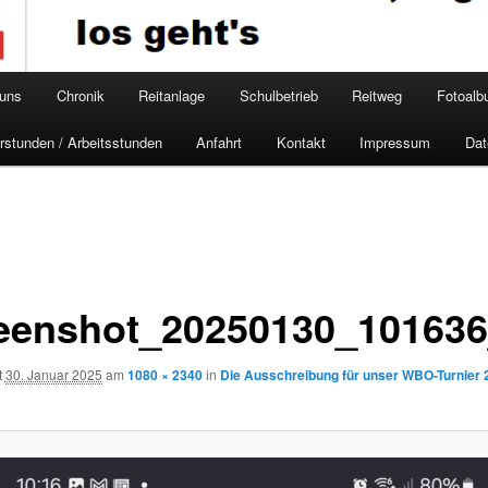
 uns
Chronik
Reitanlage
Schulbetrieb
Reitweg
Fotoal
rstunden / Arbeitsstunden
Anfahrt
Kontakt
Impressum
Dat
eenshot_20250130_101636
t
30. Januar 2025
am
1080 × 2340
in
Die Ausschreibung für unser WBO-Turnier 2