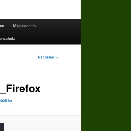
bum
Mitgliederinfo
enschutz
Nächstes →
_Firefox
025 ist