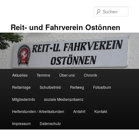
Zum
primären
Such
Inhalt
springen
Reit- und Fahrverein Ostönnen
Hauptmenü
Aktuelles
Termine
Über uns
Chronik
Reitanlage
Schulbetrieb
Reitweg
Fotoalbum
Mitgliederinfo
soziale Medienpräsenz
Helferstunden / Arbeitsstunden
Anfahrt
Kontakt
Impressum
Datenschutz