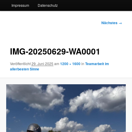
Impressum
Datenschutz
Bilder-
Nächstes →
Navigation
IMG-20250629-WA0001
Veröffentlicht
29. Juni 2025
am
1200 × 1600
in
Teamarbeit im
allerbesten Sinne