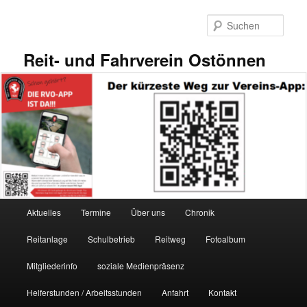
Zum
primären
Such
Inhalt
springen
Reit- und Fahrverein Ostönnen
Hauptmenü
Aktuelles
Termine
Über uns
Chronik
Reitanlage
Schulbetrieb
Reitweg
Fotoalbum
Mitgliederinfo
soziale Medienpräsenz
Helferstunden / Arbeitsstunden
Anfahrt
Kontakt