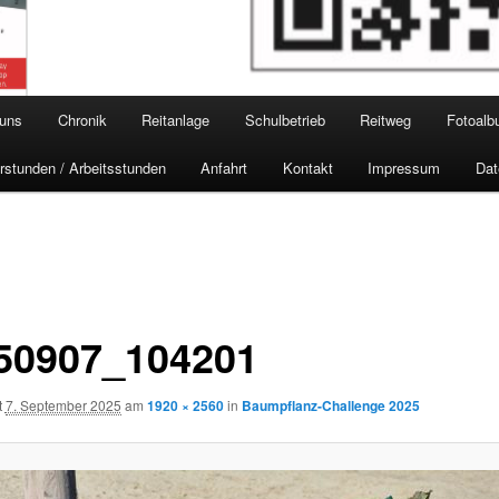
 uns
Chronik
Reitanlage
Schulbetrieb
Reitweg
Fotoal
rstunden / Arbeitsstunden
Anfahrt
Kontakt
Impressum
Dat
50907_104201
t
7. September 2025
am
1920 × 2560
in
Baumpflanz-Challenge 2025