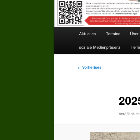
Hauptmenü
Aktuelles
Termine
Über
soziale Medienpräsenz
Helfe
Bilder-
← Vorheriges
Navigation
202
Veröffentlich