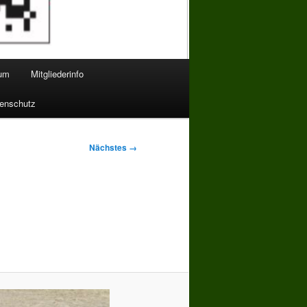
bum
Mitgliederinfo
enschutz
Nächstes →