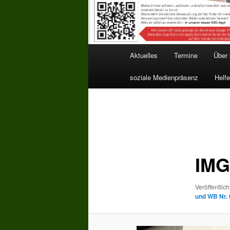
Hauptmenü
Aktuelles
Termine
Über
soziale Medienpräsenz
Helfe
Bilder-
Navigation
IMG
Veröffentlich
und WB Nr. 