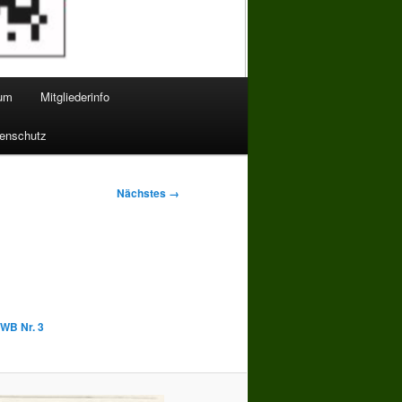
bum
Mitgliederinfo
enschutz
Nächstes →
 WB Nr. 3