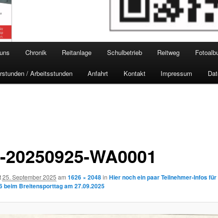
 uns
Chronik
Reitanlage
Schulbetrieb
Reitweg
Fotoal
rstunden / Arbeitsstunden
Anfahrt
Kontakt
Impressum
Dat
-20250925-WA0001
t
25. September 2025
am
1626 × 2048
in
Hier noch ein paar Teilnehmer-Infos für
6 beim Breitensporttag am 27.09.2025