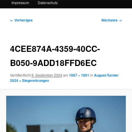
Impressum
Datenschutz
Bilder-
← Vorheriges
Nächstes →
Navigation
4CEE874A-4359-40CC-
B050-9ADD18FFD6EC
Veröffentlicht
9. September 2024
am
1067 × 1601
in
August-Turnier
2024 + Siegerehrungen