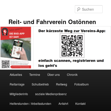
Zum
primären
Such
Inhalt
springen
Reit- und Fahrverein Ostönnen
Hauptmenü
Aktuelles
Termine
Über uns
Chronik
Reitanlage
Schulbetrieb
Reitweg
Fotoalbum
Mitgliederinfo
soziale Medienpräsenz
Helferstunden / Arbeitsstunden
Anfahrt
Kontakt