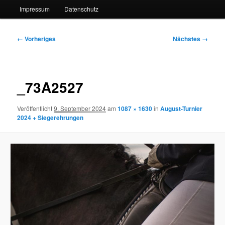
Impressum
Datenschutz
Bilder-
← Vorheriges
Nächstes →
Navigation
_73A2527
Veröffentlicht
9. September 2024
am
1087 × 1630
in
August-Turnier
2024 + Siegerehrungen