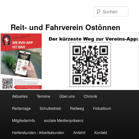
Zum
primären
Such
Inhalt
springen
Reit- und Fahrverein Ostönnen
Hauptmenü
Aktuelles
Termine
Über uns
Chronik
Reitanlage
Schulbetrieb
Reitweg
Fotoalbum
Mitgliederinfo
soziale Medienpräsenz
Helferstunden / Arbeitsstunden
Anfahrt
Kontakt