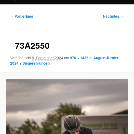
Bilder-
← Vorheriges
Nächstes →
Navigation
_73A2550
Veröffentlicht
9. September 2024
am
970 × 1455
in
August-Turnier
2024 + Siegerehrungen