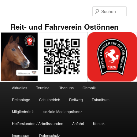
Zum
primären
Such
Inhalt
springen
Reit- und Fahrverein Ostönnen
Hauptmenü
Aktuelles
Termine
Über uns
Chronik
Reitanlage
Schulbetrieb
Reitweg
Fotoalbum
Mitgliederinfo
soziale Medienpräsenz
Helferstunden / Arbeitsstunden
Anfahrt
Kontakt
Impressum
Datenschutz