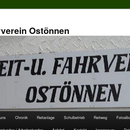
rverein Ostönnen
 uns
Chronik
Reitanlage
Schulbetrieb
Reitweg
Fotoal
rstunden / Arbeitsstunden
Anfahrt
Kontakt
Impressum
Dat