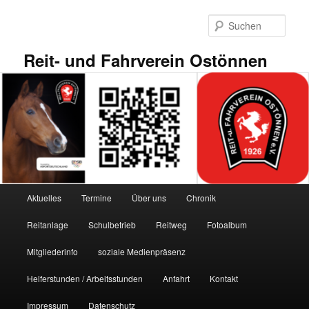
Zum
primären
Such
Inhalt
springen
Reit- und Fahrverein Ostönnen
Hauptmenü
Aktuelles
Termine
Über uns
Chronik
Reitanlage
Schulbetrieb
Reitweg
Fotoalbum
Mitgliederinfo
soziale Medienpräsenz
Helferstunden / Arbeitsstunden
Anfahrt
Kontakt
Impressum
Datenschutz