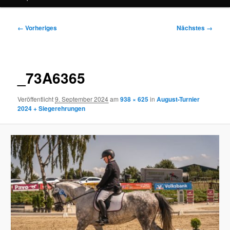
Bilder-
← Vorheriges
Nächstes →
Navigation
_73A6365
Veröffentlicht
9. September 2024
am
938 × 625
in
August-Turnier
2024 + Siegerehrungen