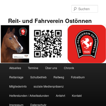
Zum
primären
Such
Inhalt
springen
Reit- und Fahrverein Ostönnen
Hauptmenü
Aktuelles
Termine
Über uns
Chronik
Reitanlage
Schulbetrieb
Reitweg
Fotoalbum
Mitgliederinfo
soziale Medienpräsenz
Helferstunden / Arbeitsstunden
Anfahrt
Kontakt
Impressum
Datenschutz