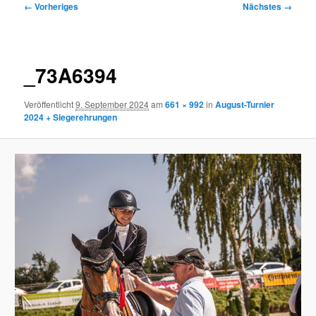
Bilder-
← Vorheriges
Nächstes →
Navigation
_73A6394
Veröffentlicht
9. September 2024
am
661 × 992
in
August-Turnier
2024 + Siegerehrungen