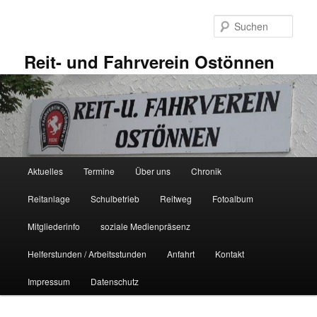
Zum
primären
Such
Inhalt
springen
Reit- und Fahrverein Ostönnen
Hauptmenü
Aktuelles
Termine
Über uns
Chronik
Reitanlage
Schulbetrieb
Reitweg
Fotoalbum
Mitgliederinfo
soziale Medienpräsenz
Helferstunden / Arbeitsstunden
Anfahrt
Kontakt
Impressum
Datenschutz