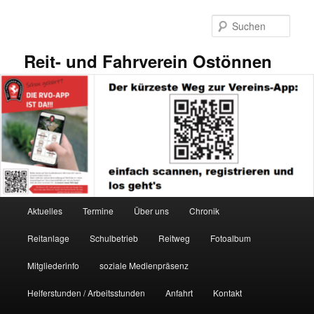
Zum
primären
Such
Inhalt
springen
Reit- und Fahrverein Ostönnen
Hauptmenü
Aktuelles
Termine
Über uns
Chronik
Reitanlage
Schulbetrieb
Reitweg
Fotoalbum
Mitgliederinfo
soziale Medienpräsenz
Helferstunden / Arbeitsstunden
Anfahrt
Kontakt