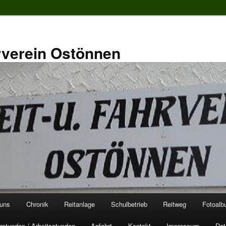
rverein Ostönnen
 uns
Chronik
Reitanlage
Schulbetrieb
Reitweg
Fotoal
rstunden / Arbeitsstunden
Anfahrt
Kontakt
Impressum
Dat