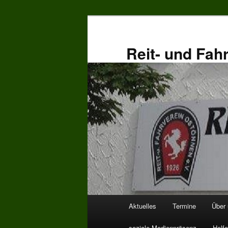
Zum
primären
Inhalt
Reit- und Fah
springen
Hauptmenü
Aktuelles
Termine
Über
soziale Medienpräsenz
Helfe