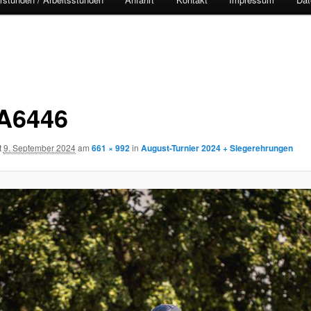
A6446
t
9. September 2024
am
661 × 992
in
August-Turnier 2024 + Siegerehrungen