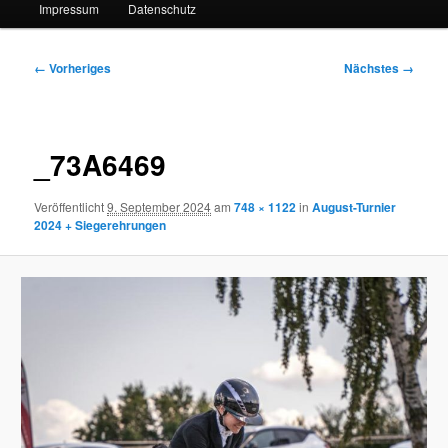
Impressum
Datenschutz
Bilder-
← Vorheriges
Nächstes →
Navigation
_73A6469
Veröffentlicht
9. September 2024
am
748 × 1122
in
August-Turnier
2024 + Siegerehrungen