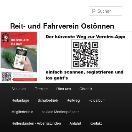
Zum
primären
Such
Inhalt
springen
Reit- und Fahrverein Ostönnen
Hauptmenü
Aktuelles
Termine
Über uns
Chronik
Reitanlage
Schulbetrieb
Reitweg
Fotoalbum
Mitgliederinfo
soziale Medienpräsenz
Helferstunden / Arbeitsstunden
Anfahrt
Kontakt