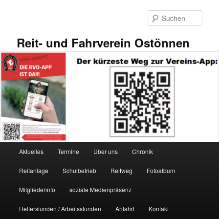
Zum
primären
Such
Inhalt
springen
Reit- und Fahrverein Ostönnen
Hauptmenü
Aktuelles
Termine
Über uns
Chronik
Reitanlage
Schulbetrieb
Reitweg
Fotoalbum
Mitgliederinfo
soziale Medienpräsenz
Helferstunden / Arbeitsstunden
Anfahrt
Kontakt