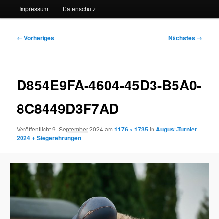
Impressum
Datenschutz
Bilder-
← Vorheriges
Nächstes →
Navigation
D854E9FA-4604-45D3-B5A0-
8C8449D3F7AD
Veröffentlicht
9. September 2024
am
1176 × 1735
in
August-Turnier
2024 + Siegerehrungen