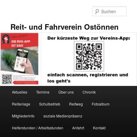
Zum
primären
Such
Inhalt
springen
Reit- und Fahrverein Ostönnen
Hauptmenü
Aktuelles
Termine
Über uns
Chronik
Reitanlage
Schulbetrieb
Reitweg
Fotoalbum
Mitgliederinfo
soziale Medienpräsenz
Helferstunden / Arbeitsstunden
Anfahrt
Kontakt