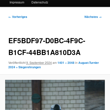
Impressum
Datenschutz
Bilder-
← Vorheriges
Nächstes →
Navigation
EF5BDF97-D0BC-4F9C-
B1CF-44BB1A810D3A
Veröffentlicht
9. September 2024
am
1401 × 2048
in
August-Turnier
2024 + Siegerehrungen