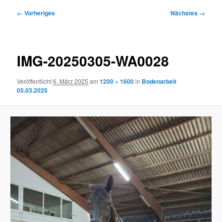
Bilder-
← Vorheriges
Nächstes →
Navigation
IMG-20250305-WA0028
Veröffentlicht
6. März 2025
am
1200 × 1600
in
Bodenarbeit
05.03.2025