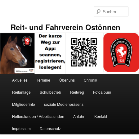
Zum
primären
Such
Inhalt
springen
Reit- und Fahrverein Ostönnen
Hauptmenü
Aktuelles
Termine
Über uns
Chronik
Reitanlage
Schulbetrieb
Reitweg
Fotoalbum
Mitgliederinfo
soziale Medienpräsenz
Helferstunden / Arbeitsstunden
Anfahrt
Kontakt
Impressum
Datenschutz