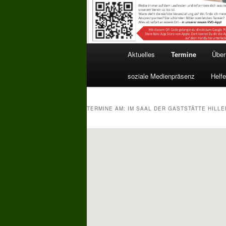
Hauptmenü
Aktuelles
Termine
Über
soziale Medienpräsenz
Helfe
TERMINE AM:
IM SAAL DER GASTSTÄTTE HILL