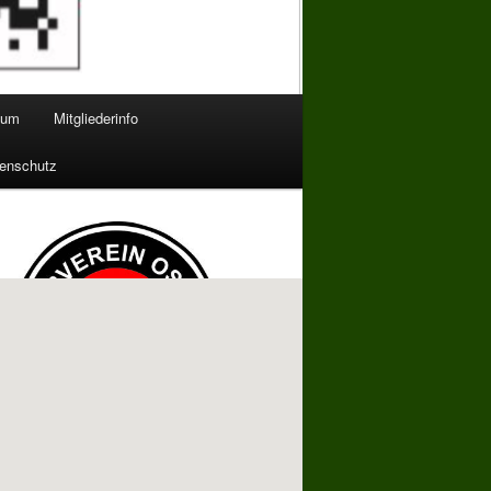
bum
Mitgliederinfo
enschutz