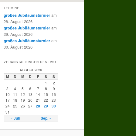
TERMINE
großes Jubiläumsturnier
am
28. August 2026
großes Jubiläumsturnier
am
29. August 2026
großes Jubiläumsturnier
am
30. August 2026
VERANSTALTUNGEN DES RVO
AUGUST 2026
M
D
M
D
F
S
S
1
2
3
4
5
6
7
8
9
10
11
12
13
14
15
16
17
18
19
20
21
22
23
24
25
26
27
28
29
30
31
« Juli
Sep. »