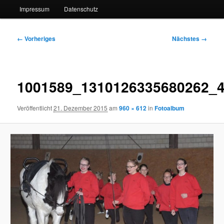
Impressum
Datenschutz
Bilder-
← Vorheriges
Nächstes →
Navigation
1001589_1310126335680262_
Veröffentlicht
21. Dezember 2015
am
960 × 612
in
Fotoalbum