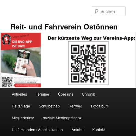
Zum
primären
Such
Inhalt
springen
Reit- und Fahrverein Ostönnen
Hauptmenü
Aktuelles
Termine
Über uns
Chronik
Reitanlage
Schulbetrieb
Reitweg
Fotoalbum
Mitgliederinfo
soziale Medienpräsenz
Helferstunden / Arbeitsstunden
Anfahrt
Kontakt