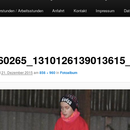
rstunden / Arbeitsstunden
Anfahrt
Kontakt
Impressum
Dat
60265_1310126139013615
t
21. Dezember 2015
am
856 × 960
in
Fotoalbum