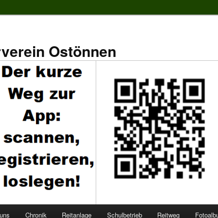
rverein Ostönnen
 uns
Chronik
Reitanlage
Schulbetrieb
Reitweg
Fotoal