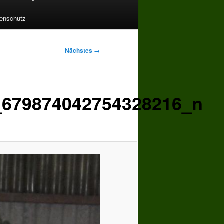
enschutz
Nächstes →
_679874042754328216_n