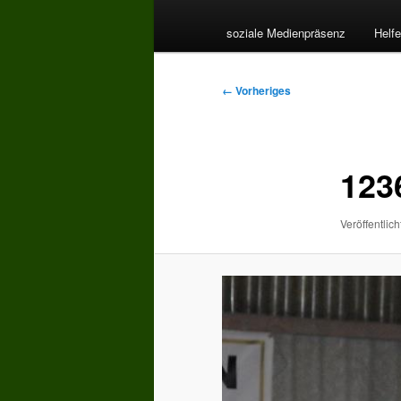
soziale Medienpräsenz
Helfe
Bilder-
← Vorheriges
Navigation
123
Veröffentlich