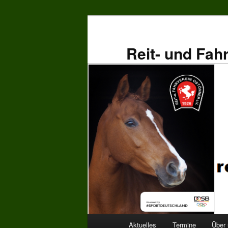
Zum
primären
Inhalt
Reit- und Fah
springen
Hauptmenü
Aktuelles
Termine
Über