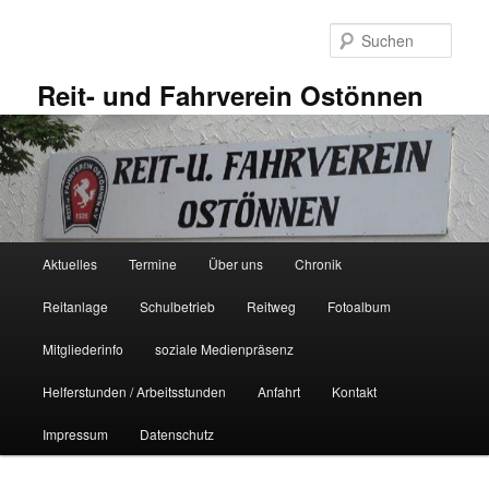
Zum
primären
Such
Inhalt
springen
Reit- und Fahrverein Ostönnen
Hauptmenü
Aktuelles
Termine
Über uns
Chronik
Reitanlage
Schulbetrieb
Reitweg
Fotoalbum
Mitgliederinfo
soziale Medienpräsenz
Helferstunden / Arbeitsstunden
Anfahrt
Kontakt
Impressum
Datenschutz