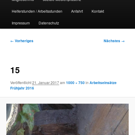
Helferstunden / Arbeitsstunden
Anfahrt
Kontakt
Impressum
Datenschutz
Bilder-
← Vorheriges
Nächstes →
Navigation
15
Veröffentlicht
21. Januar 2017
am
1000 × 750
in
Arbeitseinsätze
Frühjahr 2016