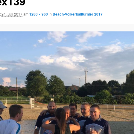
ex139
t
24. Juli 2017
am
1280 × 960
in
Beach-Völkerballturnier 2017