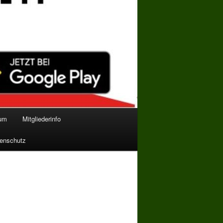
bum
Mitgliederinfo
enschutz