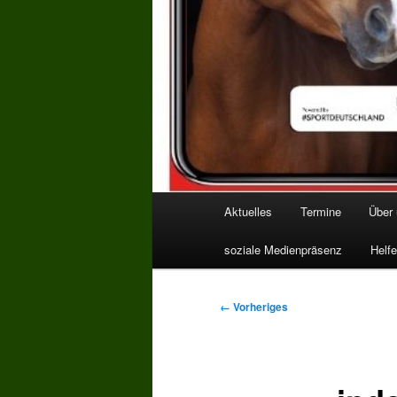
Hauptmenü
Aktuelles
Termine
Über
soziale Medienpräsenz
Helfe
Bilder-
← Vorheriges
Navigation