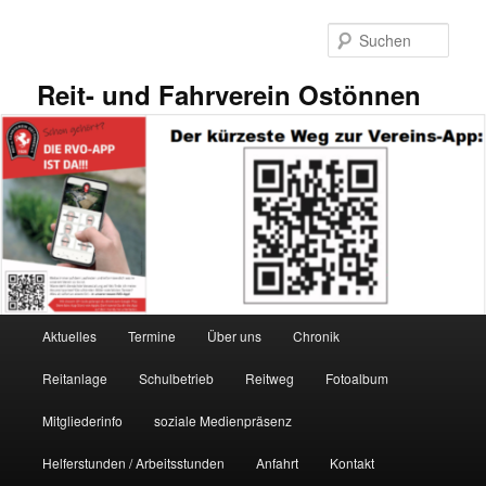
Zum
primären
Such
Inhalt
springen
Reit- und Fahrverein Ostönnen
Hauptmenü
Aktuelles
Termine
Über uns
Chronik
Reitanlage
Schulbetrieb
Reitweg
Fotoalbum
Mitgliederinfo
soziale Medienpräsenz
Helferstunden / Arbeitsstunden
Anfahrt
Kontakt