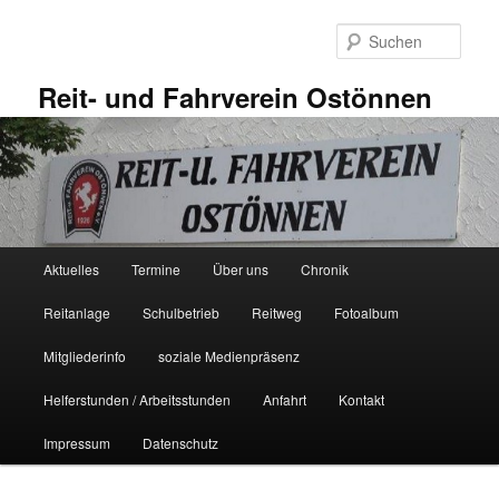
Zum
primären
Such
Inhalt
springen
Reit- und Fahrverein Ostönnen
Hauptmenü
Aktuelles
Termine
Über uns
Chronik
Reitanlage
Schulbetrieb
Reitweg
Fotoalbum
Mitgliederinfo
soziale Medienpräsenz
Helferstunden / Arbeitsstunden
Anfahrt
Kontakt
Impressum
Datenschutz