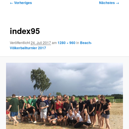
Bilder-
← Vorheriges
Nächstes →
Navigation
index95
Veröffentlicht
24. Juli 2017
am
1280 × 960
in
Beach-
Völkerballturnier 2017