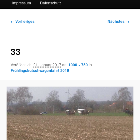
Impressum
Datenschutz
Bilder-
← Vorheriges
Nächstes →
Navigation
33
Veröffentlicht
21. Januar 2017
am
1000 × 750
in
Frühlingskutschwagenfahrt 2016