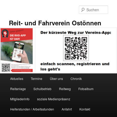
Zum
primären
Such
Inhalt
springen
Reit- und Fahrverein Ostönnen
Hauptmenü
Aktuelles
Termine
Über uns
Chronik
Reitanlage
Schulbetrieb
Reitweg
Fotoalbum
Mitgliederinfo
soziale Medienpräsenz
Helferstunden / Arbeitsstunden
Anfahrt
Kontakt