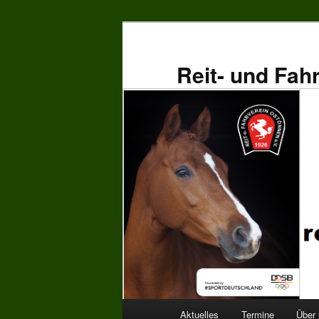
Zum
primären
Inhalt
Reit- und Fah
springen
Hauptmenü
Aktuelles
Termine
Über