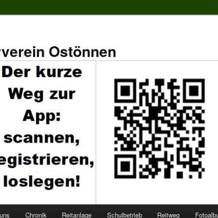
rverein Ostönnen
 uns
Chronik
Reitanlage
Schulbetrieb
Reitweg
Fotoal