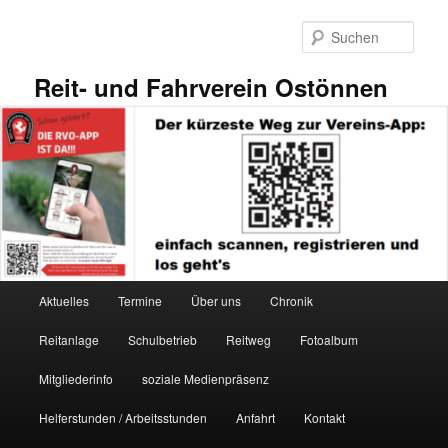
Zum
primären
Such
Inhalt
springen
Reit- und Fahrverein Ostönnen
Hauptmenü
Aktuelles
Termine
Über uns
Chronik
Reitanlage
Schulbetrieb
Reitweg
Fotoalbum
Mitgliederinfo
soziale Medienpräsenz
Helferstunden / Arbeitsstunden
Anfahrt
Kontakt