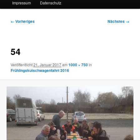
Impressum
Datenschutz
Bilder-
← Vorheriges
Nächstes →
Navigation
54
Veröffentlicht
21. Januar 2017
am
1000 × 750
in
Frühlingskutschwagenfahrt 2016