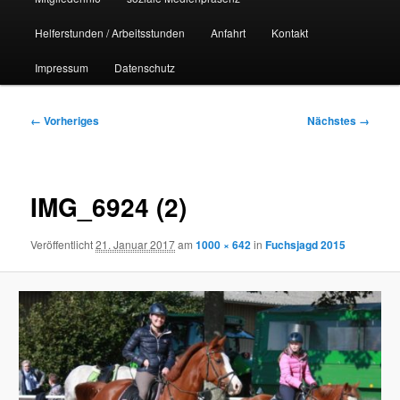
Helferstunden / Arbeitsstunden
Anfahrt
Kontakt
Impressum
Datenschutz
Bilder-
← Vorheriges
Nächstes →
Navigation
IMG_6924 (2)
Veröffentlicht
21. Januar 2017
am
1000 × 642
in
Fuchsjagd 2015