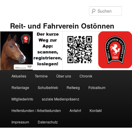
Zum
primären
Such
Inhalt
springen
Reit- und Fahrverein Ostönnen
Hauptmenü
Aktuelles
Termine
Über uns
Chronik
Reitanlage
Schulbetrieb
Reitweg
Fotoalbum
Mitgliederinfo
soziale Medienpräsenz
Helferstunden / Arbeitsstunden
Anfahrt
Kontakt
Impressum
Datenschutz