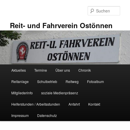
Zum
primären
Such
Inhalt
springen
Reit- und Fahrverein Ostönnen
Hauptmenü
Aktuelles
Termine
Über uns
Chronik
Reitanlage
Schulbetrieb
Reitweg
Fotoalbum
Mitgliederinfo
soziale Medienpräsenz
Helferstunden / Arbeitsstunden
Anfahrt
Kontakt
Impressum
Datenschutz