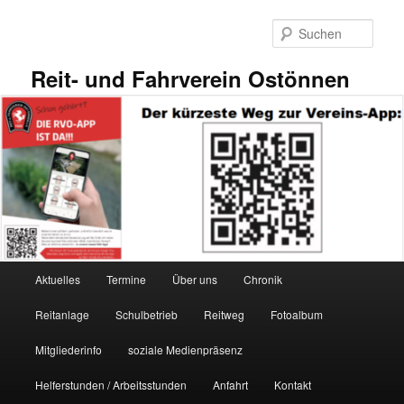
Zum
primären
Such
Inhalt
springen
Reit- und Fahrverein Ostönnen
Hauptmenü
Aktuelles
Termine
Über uns
Chronik
Reitanlage
Schulbetrieb
Reitweg
Fotoalbum
Mitgliederinfo
soziale Medienpräsenz
Helferstunden / Arbeitsstunden
Anfahrt
Kontakt