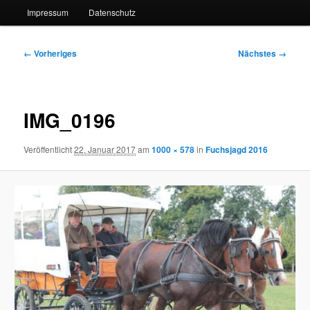
Impressum
Datenschutz
Bilder-
← Vorheriges
Nächstes →
Navigation
IMG_0196
Veröffentlicht
22. Januar 2017
am
1000 × 578
in
Fuchsjagd 2016