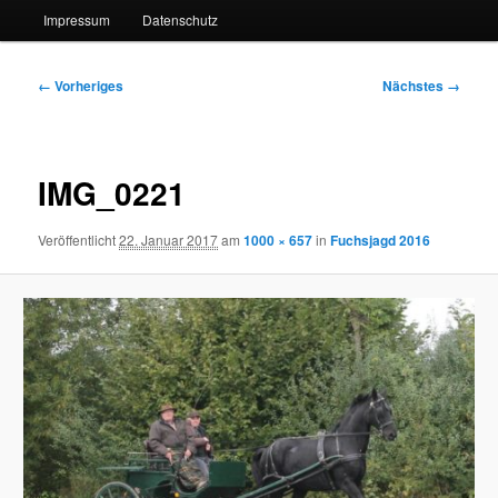
Impressum
Datenschutz
Bilder-
← Vorheriges
Nächstes →
Navigation
IMG_0221
Veröffentlicht
22. Januar 2017
am
1000 × 657
in
Fuchsjagd 2016