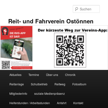
Zum
primären
Such
Inhalt
springen
Reit- und Fahrverein Ostönnen
Hauptmenü
Aktuelles
Termine
Über uns
Chronik
Reitanlage
Schulbetrieb
Reitweg
Fotoalbum
Mitgliederinfo
soziale Medienpräsenz
Helferstunden / Arbeitsstunden
Anfahrt
Kontakt