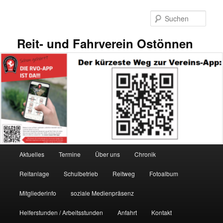
Zum
primären
Such
Inhalt
springen
Reit- und Fahrverein Ostönnen
Hauptmenü
Aktuelles
Termine
Über uns
Chronik
Reitanlage
Schulbetrieb
Reitweg
Fotoalbum
Mitgliederinfo
soziale Medienpräsenz
Helferstunden / Arbeitsstunden
Anfahrt
Kontakt