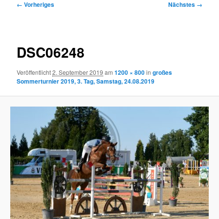
Bilder-
← Vorheriges
Nächstes →
Navigation
DSC06248
Veröffentlicht
2. September 2019
am
1200 × 800
in
großes
Sommerturnier 2019, 3. Tag, Samstag, 24.08.2019