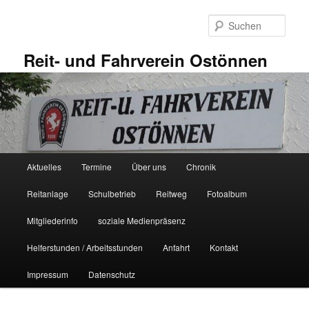
Zum
primären
Such
Inhalt
springen
Reit- und Fahrverein Ostönnen
Hauptmenü
Aktuelles
Termine
Über uns
Chronik
Reitanlage
Schulbetrieb
Reitweg
Fotoalbum
Mitgliederinfo
soziale Medienpräsenz
Helferstunden / Arbeitsstunden
Anfahrt
Kontakt
Impressum
Datenschutz